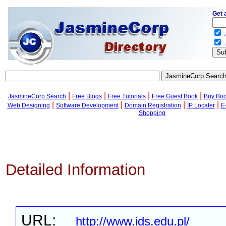
Get 
.
.
|
|
|
|
JasmineCorp Search
Free Blogs
Free Tutorials
Free Guest Book
Buy Bo
|
|
|
|
Web Designing
Software Development
Domain Registration
IP Locater
E
Shopping
Detailed Information
URL:
http://www.ids.edu.pl/