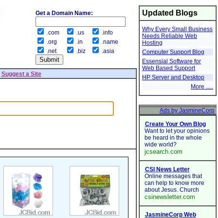
Updated Blogs
Get a Domain Name:
Why Every Small Business
.com
.us
.info
Needs Reliable Web
.org
.in
.name
Hosting
.net
.biz
.asia
Computer Support Blog
Essensial Software for
Web Based Support
|
Suggest a Site
HP Server and Desktop
More .....