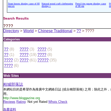
Soap boxes display case of 60
Natural wood craft clothespins
Pencil tire gauge display case
N
pieces
display c
of 96 pie
d
Search Results
????
Directory
>
World
>
Chinese Traditional
>
??
> ????
Categories
??
(8)
????
(3)
????
(5)
??
(1)
????
(19)
????
(8)
????
(2)
????
(61)
?????
(35)
????
(6)
i
Web Sites
柏城部落誌
本網站目的是希望作為推廣中文網絡日誌 (或台稱部落格) 之用；除此之外
用。
http://www.bloggazine.org
Reviews
Rating
: Not yet Rated
Whois Check
免費資料