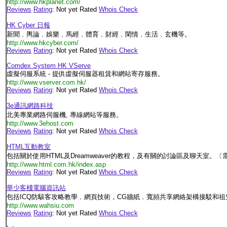
http://www.hkplanet.com/
Reviews
Rating
: Not yet Rated
Whois Check
HK Cyber 日報
新聞﹐輿論﹐娛樂﹐馬經﹐體育﹐財經﹐閑情﹐生活﹐玄機等。
http://www.hkcyber.com/
Reviews
Rating
: Not yet Rated
Whois Check
Comdex System HK VServe
虛擬伺服系統 - 提供虛擬伺服器租賃和網站寄存服務。
http://www.vserver.com.hk/
Reviews
Rating
: Not yet Rated
Whois Check
3e通訊網路科技
北美專業網路伺服機, 專線網站等服務。
http://www.3ehost.com
Reviews
Rating
: Not yet Rated
Whois Check
HTML互動教室
包括關於使用HTML及Dreamweaver的教程，及有關的討論區及聊天室。
http://www.html.com.hk/index.asp
Reviews
Rating
: Not yet Rated
Whois Check
華少客棧電腦資訊站
包括ICQ防駭客攻略教學﹐網頁技術，CG牆紙﹐寬頻共享網絡架構接駁和
http://www.wahsiu.com
Reviews
Rating
: Not yet Rated
Whois Check