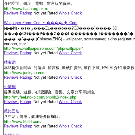
介紹空間、轉址、電郵、留言版的資訊。
http://www.flash.org.hk.ro
Reviews
Rating
: Not yet Rated
Whois Check
Wallpaper Zone .Com ~ ����؎� .Com
(��Ӣ) - �ṩ�ڼ���ΞĻ���o��?Ѿ����}���� 3D
��w��CG���ƻ���Ȼ���L���������ͨ�����ǡ�
���_�[��� (Chinese/ENG) - wallpaper, screensaver, skins (eg) nature
cartoon, star
http://www.wallpaperzone.com/php/wallpaper/
Reviews
Rating
: Not yet Rated
Whois Check
積友網
本站提供新聞區, 討論區, 留言板, 軟硬件資訊, 軟件下載, PALM 介紹 最新
http://www.jackyau.com
Reviews
Rating
: Not yet Rated
Whois Check
心情網
提供電腦、遊戲、心理測驗、音樂、文章分享等討論。
http://myfeel.no-ip.com/phpbb2/index.php
Reviews
Rating
: Not yet Rated
Whois Check
芭比巴迪
含生活，情感，健康等多個欄目。
http://www.8b8d.com/
Reviews
Rating
: Not yet Rated
Whois Check