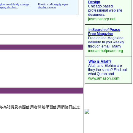
ylon mesh body sponge
Plastic craft wiggly eyes
isplay display c
display case o
，亦為站長及有關使用者開始學習使用網絡日誌之