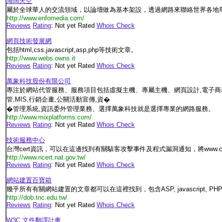
海闊天空
屬於全球華人的交流領域，以論壇做為基本架設，透過網路來聯絡世界各地
http://www.enfomedia.com/
Reviews
Rating
: Not yet Rated
Whois Check
網頁技術發展網
包括html,css,javascript,asp,php等技術文章。
http://www.webs.owns.it
Reviews
Rating
: Not yet Rated
Whois Check
萬象科技股份有限公司
專注於網站代管服務、服務項目包括虛擬主機、專屬主機、網頁設計,電子商務網
管,MIS,行銷企畫,公關活動宣傳,資�
�管理系統,資訊委外管理業務、選擇萬象科技就是選擇專業的網路服務。
http://www.mixplatforms.com/
Reviews
Rating
: Not yet Rated
Whois Check
技術服務中心
台灣cert資訊，可以在這邊找到有關駭客攻擊事件及程式漏洞通知，將www.ce
http://www.ncert.nat.gov.tw/
Reviews
Rating
: Not yet Rated
Whois Check
網站建置百寶箱
幾乎所有有關網站建置的文章都可以在這裡找到，包含ASP, javascript, PHP, MyS
http://dob.tnc.edu.tw/
Reviews
Rating
: Not yet Rated
Whois Check
W3C 文件翻譯計畫