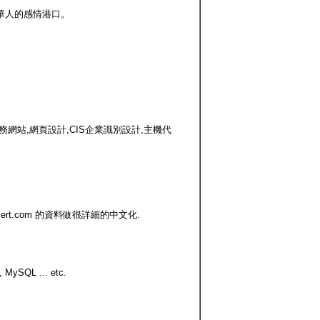
華人的感情港口。
站,網頁設計,CIS企業識別設計,主機代
rt.com 的資料做很詳細的中文化.
QL ... etc.