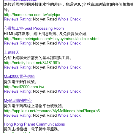
為拉近國內與國外技術水準的差距，翻譯W3C(全球資訊網協會)的各個規格書，有XML,R
等。
http://home.kimo.com.tw/citybjc/
Reviews
Rating
: Not yet Rated
Whois Check
心靈加工室-Soul Processing Room
HTML網路教學、網上消息報導, 及免費資源介紹。
http://home.netvigator.com/~hoyuyim/soul/indexc.shtml
Reviews
Rating
: Not yet Rated
Whois Check
上網聊天
介紹上網聊天所需要的基本認識與工具。
http://netcity.hinet.net/84181981/
Reviews
Rating
: Not yet Rated
Whois Check
Mail2000電子信箱
提供電子郵件帳號。
http://mail2000.com.tw/
Reviews
Rating
: Not yet Rated
Whois Check
MyMall購物中心
提供電子商務線上購物平台或軟體。
http://app.kutu.net/resource/MyMall/index.html?lang=b5
Reviews
Rating
: Not yet Rated
Whois Check
Hong Kong Planet Communications
提供主機租機，電子郵件等服務。