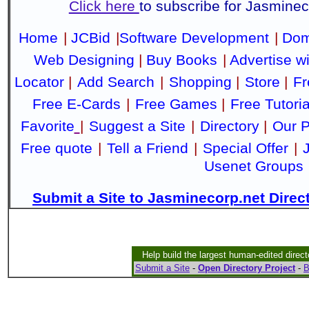
Click here
to subscribe for Jasmine
Home
|
JCBid
|
Software Development
|
Dom
Web Designing
|
Buy Books
|
Advertise w
Locator
|
Add Search
|
Shopping
|
Store
|
Fr
Free E-Cards
|
Free Games
|
Free Tutoria
Favorite
|
Suggest a Site
|
Directory
|
Our P
Free quote
|
Tell a Friend
|
Special Offer
|
Usenet Groups
Submit a Site to Jasminecorp.net Direc
Help build the largest human-edited direct
Submit a Site
-
Open Directory Project
-
B