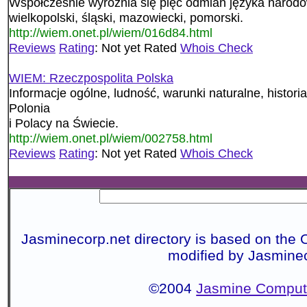
Współcześnie wyróżnia się pięć odmian języka narodow
wielkopolski, śląski, mazowiecki, pomorski.
http://wiem.onet.pl/wiem/016d84.html
Reviews
Rating
: Not yet Rated
Whois Check
WIEM: Rzeczpospolita Polska
Informacje ogólne, ludność, warunki naturalne, historia
Polonia
i Polacy na Świecie.
http://wiem.onet.pl/wiem/002758.html
Reviews
Rating
: Not yet Rated
Whois Check
Jasminecorp.net directory is based on the 
modified by Jasmine
©2004
Jasmine Compute