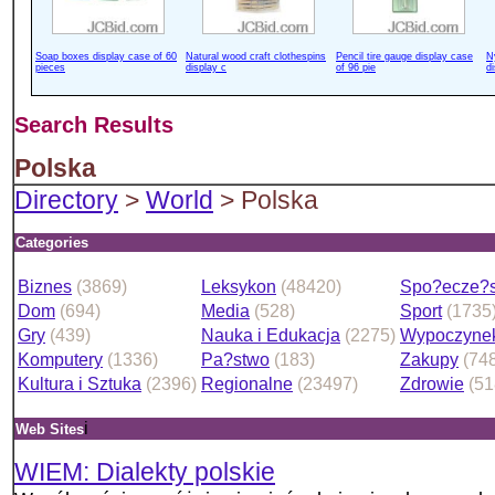
Soap boxes display case of 60
Natural wood craft clothespins
Pencil tire gauge display case
N
pieces
display c
of 96 pie
d
Search Results
Polska
Directory
>
World
> Polska
Categories
Biznes
(3869)
Leksykon
(48420)
Spo?ecze?
Dom
(694)
Media
(528)
Sport
(1735
Gry
(439)
Nauka i Edukacja
(2275)
Wypoczyne
Komputery
(1336)
Pa?stwo
(183)
Zakupy
(74
Kultura i Sztuka
(2396)
Regionalne
(23497)
Zdrowie
(51
i
Web Sites
WIEM: Dialekty polskie