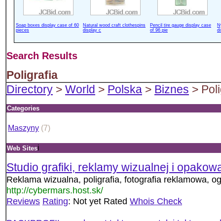
Soap boxes display case of 60
Natural wood craft clothespins
Pencil tire gauge display case
N
pieces
display c
of 96 pie
d
Search Results
Poligrafia
Directory
>
World
>
Polska
>
Biznes
> Poli
Categories
Maszyny
(7)
i
Web Sites
Studio grafiki, reklamy wizualnej i opako
Reklama wizualna, poligrafia, fotografia reklamowa, og
http://cybermars.host.sk/
Reviews
Rating
: Not yet Rated
Whois Check