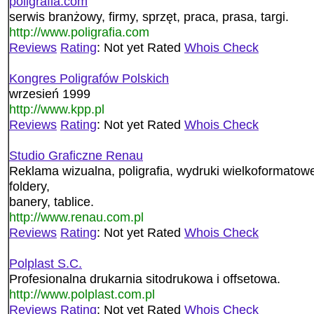
poligrafia.com
serwis branżowy, firmy, sprzęt, praca, prasa, targi.
http://www.poligrafia.com
Reviews
Rating
: Not yet Rated
Whois Check
Kongres Poligrafów Polskich
wrzesień 1999
http://www.kpp.pl
Reviews
Rating
: Not yet Rated
Whois Check
Studio Graficzne Renau
Reklama wizualna, poligrafia, wydruki wielkoformatowe
foldery,
banery, tablice.
http://www.renau.com.pl
Reviews
Rating
: Not yet Rated
Whois Check
Polplast S.C.
Profesionalna drukarnia sitodrukowa i offsetowa.
http://www.polplast.com.pl
Reviews
Rating
: Not yet Rated
Whois Check