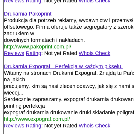
Reviews
Rating
: Not yet Rated
Whois Check
Drukarnia Pakoprint
Produkcja dla potrzeb reklamy, wydawnictw i przemysł
offsetowego. Firma oferuje także segregatory z szer
zadrukiem w
dowolnych formatach i nakładach.
http://www.pakoprint.com.pl/
Reviews
Rating
: Not yet Rated
Whois Check
Drukarnia Expograf - Perfekcja w każdym pikselu.
Witamy na stronach Drukarni Expograf. Znajdą tu Pań
na jakich
pracujemy, kim są nasi zleceniodawcy, jak się z nami 
wiecej...
Serdecznie zapraszamy. expograf drukarnia drukowanie
printing perfekcja
expograf drukarnia drukowanie druki skladanie poligrafi
http://www.expograf.com.pl/
Reviews
Rating
: Not yet Rated
Whois Check