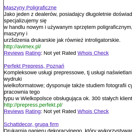
Maszyny Poligraficzne
Jako jeden z dealerów, posiadajcy długoletnie doświa
specjalizujemy się
w handlu nowym i używanym sprzętem poligraficznym,
maszyny i
urzšdzenia drukarskie jak również introligatorskie.
http://avimex.pl/
Reviews
Rating
: Not yet Rated
Whois Check
Perfekt Prepress, Poznań
Kompleksowe usługi prepressowe, tj usługi naświetlani
wydruki
wielkoformatowe; dysponuje także studiem fotografii cy
pracownia tego
typu w Wielkopolsce obsługująca ok. 300 stałych klien
http://prepress.perfekt.pl/
Reviews
Rating
: Not yet Rated
Whois Check
Schattdecor, grupa firm
Drukarnia papieru dekoracyjnego, który wykorzystywan