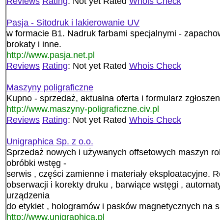
Reviews
Rating
: Not yet Rated
Whois Check
Pasja - Sitodruk i lakierowanie UV
w formacie B1. Nadruk farbami specjalnymi - zapacho
brokaty i inne.
http://www.pasja.net.pl
Reviews
Rating
: Not yet Rated
Whois Check
Maszyny poligraficzne
Kupno - sprzedaż, aktualna oferta i formularz zgłoszen
http://www.maszyny-poligraficzne.civ.pl
Reviews
Rating
: Not yet Rated
Whois Check
Unigraphica Sp. z o.o.
Sprzedaż nowych i używanych offsetowych maszyn rol
obróbki wstęg -
serwis , części zamienne i materiały eksploatacyjne. 
obserwacji i korekty druku , barwiące wstęgi , automat
urządzenia
do etykiet , hologramów i pasków magnetycznych na s
http://www.unigraphica.pl