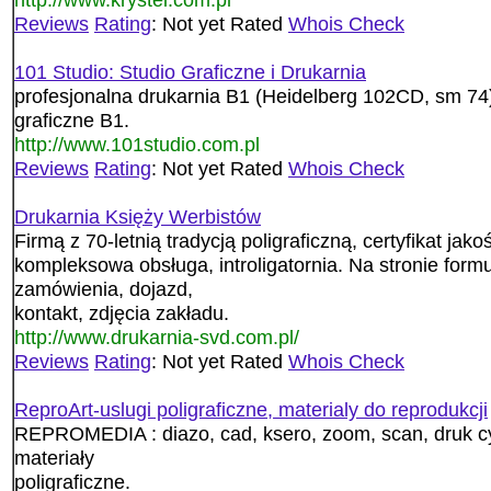
Reviews
Rating
: Not yet Rated
Whois Check
101 Studio: Studio Graficzne i Drukarnia
profesjonalna drukarnia B1 (Heidelberg 102CD, sm 74), 
graficzne B1.
http://www.101studio.com.pl
Reviews
Rating
: Not yet Rated
Whois Check
Drukarnia Księży Werbistów
Firmą z 70-letnią tradycją poligraficzną, certyfikat jak
kompleksowa obsługa, introligatornia. Na stronie form
zamówienia, dojazd,
kontakt, zdjęcia zakładu.
http://www.drukarnia-svd.com.pl/
Reviews
Rating
: Not yet Rated
Whois Check
ReproArt-uslugi poligraficzne, materialy do reprodukcji
REPROMEDIA : diazo, cad, ksero, zoom, scan, druk cy
materiały
poligraficzne.