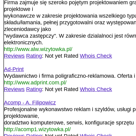
Firma zajmuje się szeroko pojętym projektowaniem gr
projektowe i
wykonawcze w zakresie projektowania wszelkiego typ
składu/łamania, pełnej przygotowalni oraz występowani
zleceniodawcy jako
"wydawca zastępczy". W zakresie dzialalnoci jest równi
elektronicznych.
http://www.alw.wizytowka.pl/
Reviews
Rating
: Not yet Rated
Whois Check
Ad-Print
Wydawnictwo i firma poligraficzno-reklamowa. Oferta i
http://www.adprint.com.pl/
Reviews
Rating
: Not yet Rated
Whois Check
Acomp - A. Filipowicz
Profesjonalne wykonawstwo reklam i szyldów, usługi po
projektowanie,
doradztwo komputerowe, serwis, konfiguracje sprzętu
http://acomp1.wizytowka.pl/
Reviews
Rating
: Not yet Rated
Whois Check