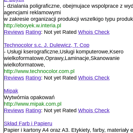
- dzialania poligraficzne, obejmujace wspolprace z w
agencjami reklamowymi
w zakresie organizacji produkcji wszelkigo typu produk
http://eboyek.w.interia.pl
Reviews
Rating
: Not yet Rated
Whois Check
Technocolor s.c. J. Dulewicz, T. Cop
- Usługi kserograficzne,Usługi komputerowe,Ksero
wielkoformatowe,Oprawy,Laminacje,Skanowanie
wielkoformatowe,
http://www.technocolor.com.pl
Reviews
Rating
: Not yet Rated
Whois Check
Mipak
Wytwórnia opakowań
http://www.mipak.com.pl
Reviews
Rating
: Not yet Rated
Whois Check
Skład Farb i Papieru
Papier i kartony A4 oraz A3. Etykiety, farby, materiały 