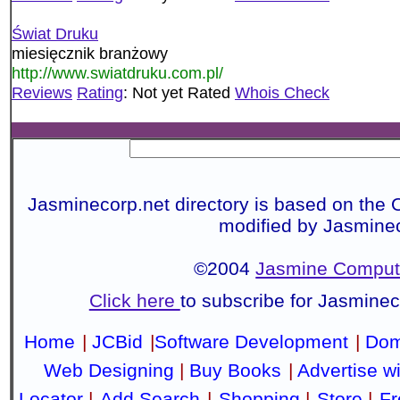
Świat Druku
miesięcznik branżowy
http://www.swiatdruku.com.pl/
Reviews
Rating
: Not yet Rated
Whois Check
Jasminecorp.net directory is based on the 
modified by Jasmine
©2004
Jasmine Compute
Click here
to subscribe for Jasmine
Home
|
JCBid
|
Software Development
|
Dom
Web Designing
|
Buy Books
|
Advertise w
Locator
|
Add Search
|
Shopping
|
Store
|
Fr