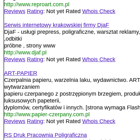
http://www.reproart.com.pl
Reviews
Rating
: Not yet Rated
Whois Check
Serwis internetowy krakowskiej firmy DjaF
DjaF - usługi prepress, poligraficzne, warsztat reklamy,
,odbitki
próbne , strony www
http://www.djaf.pl
Reviews
Rating
: Not yet Rated
Whois Check
ART-PAPIER
Czerpalnia papieru, warzelnia laku, wydawnictwo. A
wytwarzaniem
papieru czerpanego z postrzępionym brzegiem, produ
luksusowych papeterii,
dyplomów, certyfikatów i innych. [strona wymaga Flas
http://www.papier-czerpany.com.pl
Reviews
Rating
: Not yet Rated
Whois Check
RS Druk Pracownia Poligraficzna