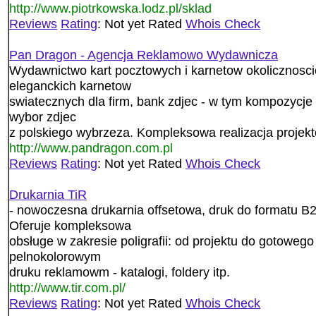
http://www.piotrkowska.lodz.pl/sklad
Reviews
Rating
: Not yet Rated
Whois Check
Pan Dragon - Agencja Reklamowo Wydawnicza
Wydawnictwo kart pocztowych i karnetow okolicznosci
eleganckich karnetow
swiatecznych dla firm, bank zdjec - w tym kompozycje
wybor zdjec
z polskiego wybrzeza. Kompleksowa realizacja projekt
http://www.pandragon.com.pl
Reviews
Rating
: Not yet Rated
Whois Check
Drukarnia TiR
- nowoczesna drukarnia offsetowa, druk do formatu
Oferuje kompleksowa
obsługe w zakresie poligrafii: od projektu do gotowego
pelnokolorowym
druku reklamowm - katalogi, foldery itp.
http://www.tir.com.pl/
Reviews
Rating
: Not yet Rated
Whois Check