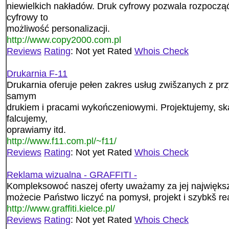
niewielkich nakładów. Druk cyfrowy pozwala rozpoczą
cyfrowy to
możliwość personalizacji.
http://www.copy2000.com.pl
Reviews
Rating
: Not yet Rated
Whois Check
Drukarnia F-11
Drukarnia oferuje pełen zakres usług zwišzanych z p
samym
drukiem i pracami wykończeniowymi. Projektujemy, sk
falcujemy,
oprawiamy itd.
http://www.f11.com.pl/~f11/
Reviews
Rating
: Not yet Rated
Whois Check
Reklama wizualna - GRAFFITI -
Kompleksowoć naszej oferty uważamy za jej największ
możecie Państwo liczyć na pomysł, projekt i szybkš rea
http://www.graffiti.kielce.pl/
Reviews
Rating
: Not yet Rated
Whois Check