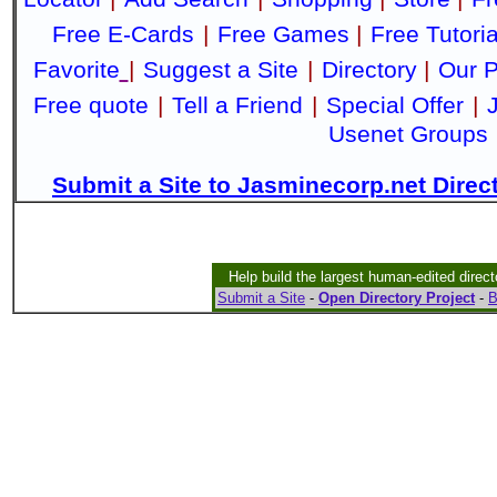
Free E-Cards
|
Free Games
|
Free Tutoria
Favorite
|
Suggest a Site
|
Directory
|
Our P
Free quote
|
Tell a Friend
|
Special Offer
|
Usenet Groups
Submit a Site to Jasminecorp.net Direc
Help build the largest human-edited direct
Submit a Site
-
Open Directory Project
-
B