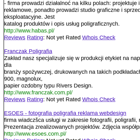
- firma prowadzi działalnoć na kilku polach: projektuje i
reklamowe, ponadto prowadzi studio graficzne i sprzed
eksploatacyjne. Jest
katalog produktów i opis usług poligraficznych.
http://www.habas.pl/
Reviews
Rating
: Not yet Rated
Whois Check
Franczak Poligrafia
Zakład nasz specjalizuje się w produkcji etykiet na na
dla
branży spożywczej, drukowanych na takich podkładach
900, magnolux,
papier ozdobny typu Rivers Design.
http://www.franczak.com.pl/
Reviews
Rating
: Not yet Rated
Whois Check
ESOES - fotografia poligrafia reklama webdesign
firma wiadczšca usługi w zakresie fotografii, poligrafi
Prezentacja zrealizowanych projektów. Zdjęcia współ
http://www.esoes.com.pl/