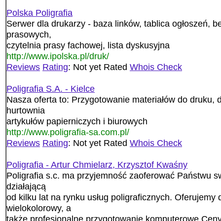
Polska Poligrafia
Serwer dla drukarzy - baza linków, tablica ogłoszeń, be
prasowych,
czytelnia prasy fachowej, lista dyskusyjna
http://www.ipolska.pl/druk/
Reviews
Rating
: Not yet Rated
Whois Check
Poligrafia S.A. - Kielce
Nasza oferta to: Przygotowanie materiałów do druku, dr
hurtownia
artykułów papierniczych i biurowych
http://www.poligrafia-sa.com.pl/
Reviews
Rating
: Not yet Rated
Whois Check
Poligrafia - Artur Chmielarz, Krzysztof Kwaśny
Poligrafia s.c. ma przyjemność zaoferować Państwu sw
działającą
od kilku lat na rynku usług poligraficznych. Oferujemy 
wielokolorowy, a
także profesjonalne przygotowanie komputerowe.Ceny