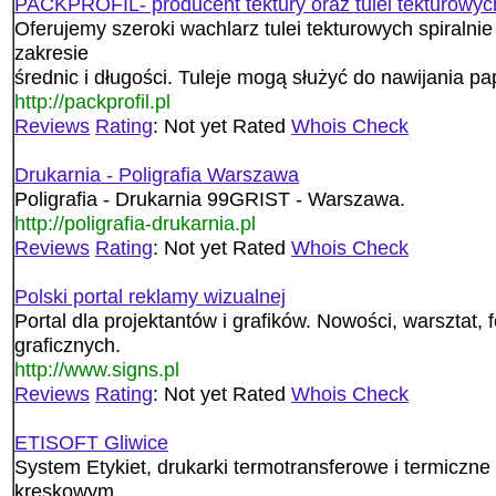
PACKPROFIL- producent tektury oraz tulei tekturowyc
Oferujemy szeroki wachlarz tulei tekturowych spiralnie
zakresie
średnic i długości. Tuleje mogą służyć do nawijania papie
http://packprofil.pl
Reviews
Rating
: Not yet Rated
Whois Check
Drukarnia - Poligrafia Warszawa
Poligrafia - Drukarnia 99GRIST - Warszawa.
http://poligrafia-drukarnia.pl
Reviews
Rating
: Not yet Rated
Whois Check
Polski portal reklamy wizualnej
Portal dla projektantów i grafików. Nowości, warsztat,
graficznych.
http://www.signs.pl
Reviews
Rating
: Not yet Rated
Whois Check
ETISOFT Gliwice
System Etykiet, drukarki termotransferowe i termiczne
kreskowym.