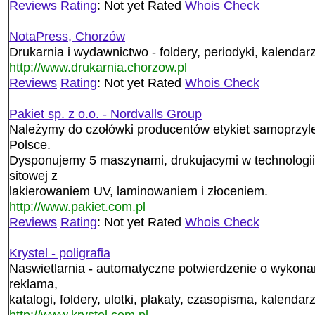
Reviews
Rating
: Not yet Rated
Whois Check
NotaPress, Chorzów
Drukarnia i wydawnictwo - foldery, periodyki, kalendar
http://www.drukarnia.chorzow.pl
Reviews
Rating
: Not yet Rated
Whois Check
Pakiet sp. z o.o. - Nordvalls Group
Należymy do czołówki producentów etykiet samoprzyl
Polsce.
Dysponujemy 5 maszynami, drukujacymi w technologii 
sitowej z
lakierowaniem UV, laminowaniem i złoceniem.
http://www.pakiet.com.pl
Reviews
Rating
: Not yet Rated
Whois Check
Krystel - poligrafia
Naswietlarnia - automatyczne potwierdzenie o wykona
reklama,
katalogi, foldery, ulotki, plakaty, czasopisma, kalendarze
http://www.krystel.com.pl