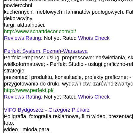
powierzchni
kuchennych, meblowych i laminatów podłogowych. Fabr
dekoracyjny,
targi, aktualności.
http://www.schattdecor.com/pl/
Reviews
Rating
: Not yet Rated
Whois Check
Perfekt System, Poznań-Warszawa
Perfekt Prepress: usługi prepressowe: naświetlania, s
wielkoformatowe; - Perfekt Studio - usługi graficzno-r
strategie
prezentacji produktu, konsultacje, projekty graficzne; 
przygotowania do druku wydawnictw, zarówno zwartych
http://www.perfekt.pl/
Reviews
Rating
: Not yet Rated
Whois Check
VIFO Bydgoszcz - Grzegorz Piekarz
Poligrafia, fotografia reklamowa, film wideo, prezentac
foto,
wideo - młoda para.