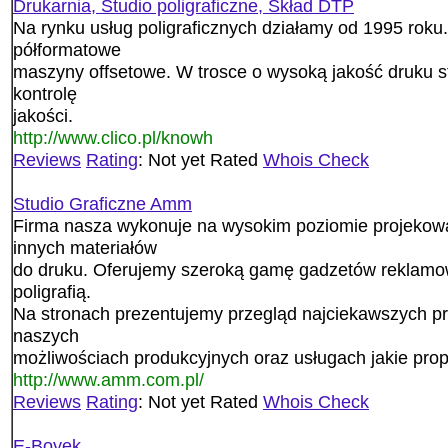
Drukarnia, Studio poligraficzne, Skład DTP
Na rynku usług poligraficznych działamy od 1995 rok
półformatowe
maszyny offsetowe. W trosce o wysoką jakość druku 
kontrolę
jakości.
http://www.clico.pl/knowh
Reviews
Rating
: Not yet Rated
Whois Check
Studio Graficzne Amm
Firma nasza wykonuje na wysokim poziomie projekowani
innych materiałów
do druku. Oferujemy szeroką gamę gadzetów reklamow
poligrafią.
Na stronach prezentujemy przegląd najciekawszych pr
naszych
możliwościach produkcyjnych oraz usługach jakie pro
http://www.amm.com.pl/
Reviews
Rating
: Not yet Rated
Whois Check
E-Boyek