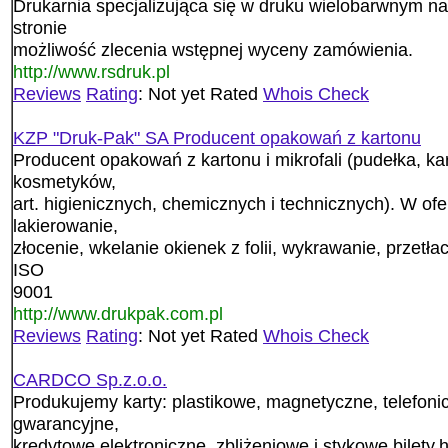
Drukarnia specjalizująca się w druku wielobarwnym n
stronie
możliwość zlecenia wstępnej wyceny zamówienia.
http://www.rsdruk.pl
Reviews
Rating
: Not yet Rated
Whois Check
KZP "Druk-Pak" SA Producent opakowań z kartonu
Producent opakowań z kartonu i mikrofali (pudełka, karto
kosmetyków,
art. higienicznych, chemicznych i technicznych). W ofe
lakierowanie,
złocenie, wkelanie okienek z folii, wykrawanie, przetłac
ISO
9001
http://www.drukpak.com.pl
Reviews
Rating
: Not yet Rated
Whois Check
CARDCO Sp.z.o.o.
Produkujemy karty: plastikowe, magnetyczne, telefonic
gwarancyjne,
kredytowe,elektroniczne, zbliżeniowe i stykowe bilety,