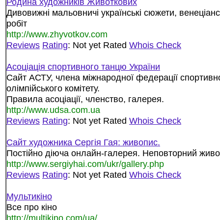
Родина художників Животкових
Дивовижні мальовничі українські сюжети, венеціанс
робіт
http://www.zhyvotkov.com
Reviews
Rating
: Not yet Rated
Whois Check
Асоціація спортивного танцю України
Сайт АСТУ, члена міжнародної федерації спортивн
олімпійського комітету.
Правила асоціації, членство, галерея.
http://www.udsa.com.ua
Reviews
Rating
: Not yet Rated
Whois Check
Сайт художника Сергія Гая: живопис.
Постійно діюча онлайн-галерея. Неповторний живо
http://www.sergiyhai.com/ukr/gallery.php
Reviews
Rating
: Not yet Rated
Whois Check
Мультикіно
Все про кіно
http://multikino.com/ua/