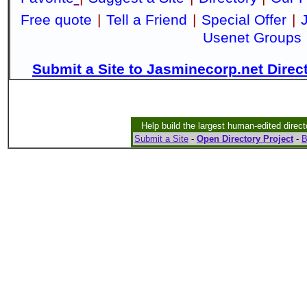
Free quote
|
Tell a Friend
|
Special Offer
|
Usenet Groups
Submit a Site to Jasminecorp.net Direc
Help build the largest human-edited direct
Submit a Site
-
Open Directory Project
-
B