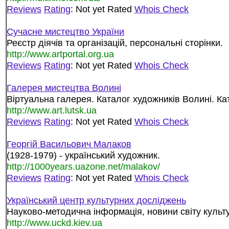
Reviews
Rating
: Not yet Rated
Whois Check
Сучасне мистецтво України
Реєстр діячів та організацій, персональні сторінки.
http://www.artportal.org.ua
Reviews
Rating
: Not yet Rated
Whois Check
Галерея мистецтва Волині
Віртуальна галерея. Каталог художників Волині. Ка
http://www.art.lutsk.ua
Reviews
Rating
: Not yet Rated
Whois Check
Георгій Васильович Малаков
(1928-1979) - український художник.
http://1000years.uazone.net/malakov/
Reviews
Rating
: Not yet Rated
Whois Check
Український центр культурних досліджень
Науково-методична інформація, новини світу культу
http://www.uckd.kiev.ua