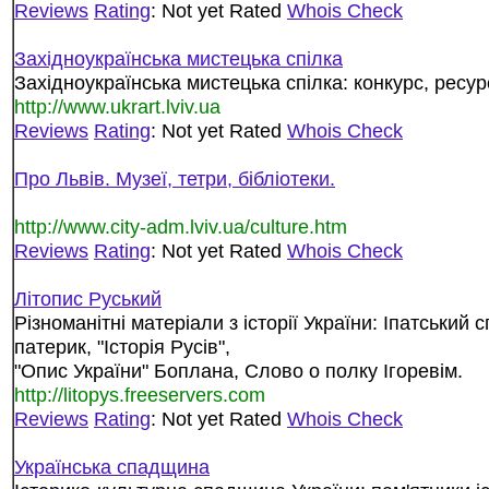
Reviews
Rating
: Not yet Rated
Whois Check
Захiдноукраїнська мистецька спiлка
Західноукраїнська мистецька спілка: конкурс, ресур
http://www.ukrart.lviv.ua
Reviews
Rating
: Not yet Rated
Whois Check
Про Львів. Музеї, тетри, бібліотеки.
http://www.city-adm.lviv.ua/culture.htm
Reviews
Rating
: Not yet Rated
Whois Check
Літопис Руський
Рiзноманiтнi матерiали з iсторiї України: Iпатський
патерик, "Iсторiя Русiв",
"Опис України" Боплана, Слово о полку Iгоревiм.
http://litopys.freeservers.com
Reviews
Rating
: Not yet Rated
Whois Check
Українська спадщина