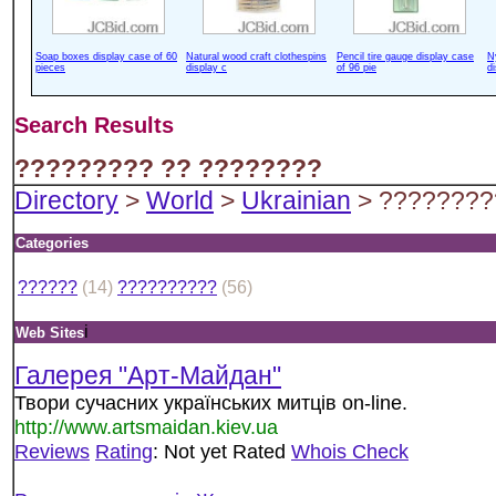
Soap boxes display case of 60
Natural wood craft clothespins
Pencil tire gauge display case
N
pieces
display c
of 96 pie
d
Search Results
????????? ?? ????????
Directory
>
World
>
Ukrainian
> ????????
Categories
??????
(14)
??????????
(56)
i
Web Sites
Галерея "Арт-Майдан"
Твори сучасних українських митців on-line.
http://www.artsmaidan.kiev.ua
Reviews
Rating
: Not yet Rated
Whois Check