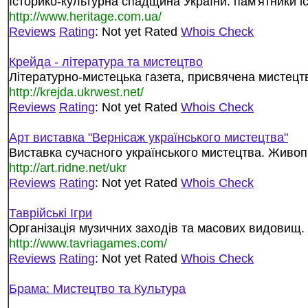
Історико-культурна спадщина України: пам'ятники іст
http://www.heritage.com.ua/
Reviews
Rating
: Not yet Rated
Whois Check
Крейда - література та мистецтво
Літературно-мистецька газета, присвячена мистецтву
http://krejda.ukrwest.net/
Reviews
Rating
: Not yet Rated
Whois Check
Арт виставка "Вернісаж українського мистецтва"
Виставка сучасного українського мистецтва. Живопи
http://art.ridne.net/ukr
Reviews
Rating
: Not yet Rated
Whois Check
Таврійські Ігри
Організація музичних заходів та масових видовищ.
http://www.tavriagames.com/
Reviews
Rating
: Not yet Rated
Whois Check
Брама: Мистецтво та Культура