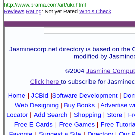
http://www.brama.com/art/ukr.html
Reviews
Rating
: Not yet Rated
Whois Check
Jasminecorp.net directory is based on the 
modified by Jasmine
©2004
Jasmine Compute
Click here
to subscribe for Jasmine
Home
|
JCBid
|
Software Development
|
Dom
Web Designing
|
Buy Books
|
Advertise w
Locator
|
Add Search
|
Shopping
|
Store
|
Fr
Free E-Cards
|
Free Games
|
Free Tutoria
Favorite
|
Suggest a Site
|
Directory
|
Our P